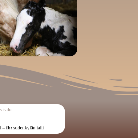
visalo
li –
fb:
sudenkylän talli