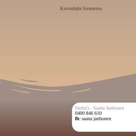
Kasvattajia Suomessa
Siofra's - Saana Janhonen
0400 846 610
fb
: saana janhonen