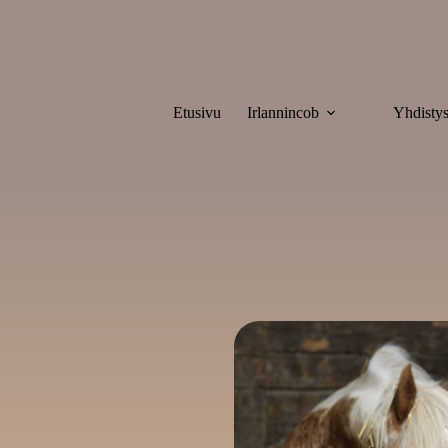
Etusivu
Irlannincob
Yhdisty