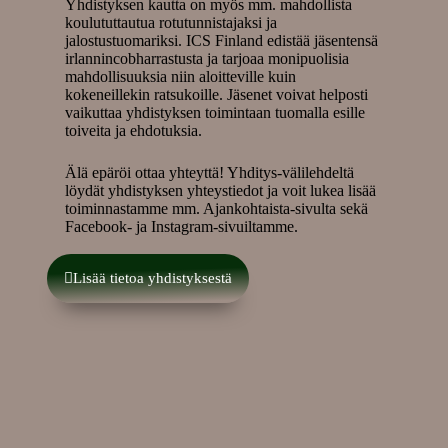
Yhdistyksen kautta on myös mm. mahdollista
koulututtautua rotutunnistajaksi ja
jalostustuomariksi. ICS Finland edistää jäsentensä
irlannincobharrastusta ja tarjoaa monipuolisia
mahdollisuuksia niin aloitteville kuin
kokeneillekin ratsukoille. Jäsenet voivat helposti
vaikuttaa yhdistyksen toimintaan tuomalla esille
toiveita ja ehdotuksia.
Älä epäröi ottaa yhteyttä! Yhditys-välilehdeltä
löydät yhdistyksen yhteystiedot ja voit lukea lisää
toiminnastamme mm. Ajankohtaista-sivulta sekä
Facebook- ja Instagram-sivuiltamme.
Lisää tietoa yhdistyksestä