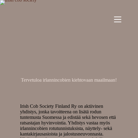
Home
Tervetuloa irlannincobien kiehtovaan maailmaan!
Irish Cob Society Finland Ry on aktiivinen
yhdistys, jonka tavoitteena on lisätä rodun
tuntemusta Suomessa ja edistää sekä hevosen että
ratsastajan hyvinvointia. Yhdistys vastaa myös
irlannincobien rotutunnistuksista, näyttely- sekä
kantakirjausasioista ja jalostusneuvonnasta.