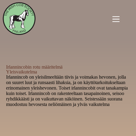
Irlannincobin rotu määritelmä
Yleisvaikutelma
Irlannincob on yleisilmeeltään tiivis ja voimakas hevonen, jolla
on suuret luut ja runsaasti lihaksia, ja on käyttötarkoitukseltaan
erinomainen yleishevonen. Toiset irlannincobit ovat tanakampia
kuin toiset. Irlannincob on rakenteeltaan tasapainoinen, seisoo
ryhdikkäästi ja on vaikuttavan näköinen. Seistessään suorana
muodostuu hevosesta neliömäinen ja ylväs vaikutelma