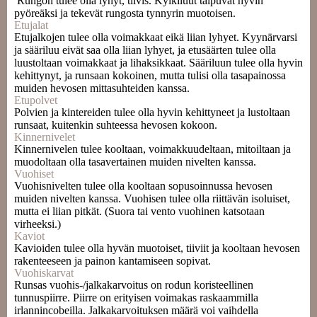
Rungon tulee olla lyhyt, tiivis. Kylkiluut taipuvat hyvin
pyöreäksi ja tekevät rungosta tynnyrin muotoisen.
Etujalat
Etujalkojen tulee olla voimakkaat eikä liian lyhyet. Kyynärvarsi
ja sääriluu eivät saa olla liian lyhyet, ja etusäärten tulee olla
luustoltaan voimakkaat ja lihaksikkaat. Sääriluun tulee olla hyvin
kehittynyt, ja runsaan kokoinen, mutta tulisi olla tasapainossa
muiden hevosen mittasuhteiden kanssa.
Etupolvet
Polvien ja kintereiden tulee olla hyvin kehittyneet ja lustoltaan
runsaat, kuitenkin suhteessa hevosen kokoon.
Kinnernivelet
Kinnernivelen tulee kooltaan, voimakkuudeltaan, mitoiltaan ja
muodoltaan olla tasavertainen muiden nivelten kanssa.
Vuohiset
Vuohisnivelten tulee olla kooltaan sopusoinnussa hevosen
muiden nivelten kanssa. Vuohisen tulee olla riittävän isoluiset,
mutta ei liian pitkät. (Suora tai vento vuohinen katsotaan
virheeksi.)
Kaviot
Kavioiden tulee olla hyvän muotoiset, tiiviit ja kooltaan hevosen
rakenteeseen ja painon kantamiseen sopivat.
Vuohiskarvat
Runsas vuohis-/jalkakarvoitus on rodun koristeellinen
tunnuspiirre. Piirre on erityisen voimakas raskaammilla
irlannincobeilla. Jalkakarvoituksen määrä voi vaihdella