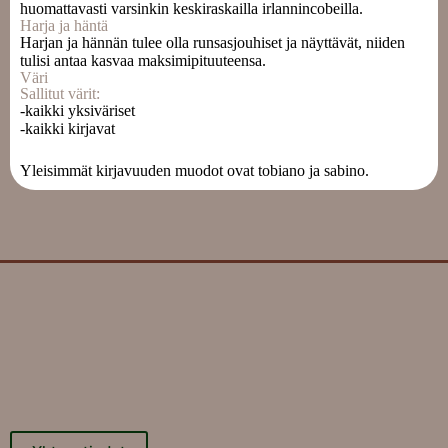
huomattavasti varsinkin keskiraskailla irlannincobeilla.
Harja ja häntä
Harjan ja hännän tulee olla runsasjouhiset ja näyttävät, niiden
tulisi antaa kasvaa maksimipituuteensa.
Väri
Sallitut värit:
-kaikki yksiväriset
-kaikki kirjavat
Yleisimmät kirjavuuden muodot ovat tobiano ja sabino.