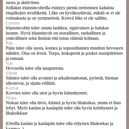
suora ja aktiivinen.
Joillakin irlannincobeilla esiintyy pientä melomisen kaltaista
etujalkojen sivuliikettä. Liike on hyväksyttävää, mikäli se ei ole
voimakasta ja on symmetristä. Kerivä liike ei ole sallittu.
Luonne
Irlannincobin tulee omata lauhkea, oppivainen ja halukas
luonne. Hyvä irlannincob on seurallinen, rauhallinen ja
ystävällinen sekä ihmisiä että toisia eläimiä kohtaan.
Pää
Pään tulee olla suora, komea ja sopusuhtainen muuhun hevoseen
nähden. Otsa on leveä. Turpa, leukaperät ja posket suuripiirteiset
ja runsaat.
Suu
Hevosella tulee olla tasapurenta.
Silmät
Silmien tulee olla avoimet ja arkailemattomat, pyöreät, hieman
ulkonevat, ja sijaita erillään.
Korvat
Korvien tulee olla sirot ja hyvin kiinnittyneet.
Niska
Niskan tulee olla tiivis, kiinteä ja hyvin lihaksikas, mutta ei liian
lyhyt. Myös kaulan ja kaulapiin tulee olla hyvin kehittyneet ja
lihaksikkaat
(Oreilla kaulan ja kaulapiin tulee olla erityisen lihaksekas ja
kaareva .)