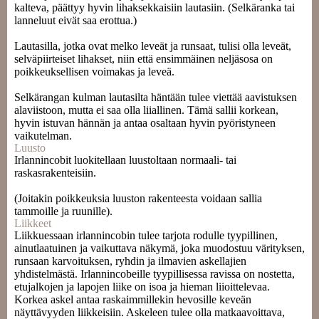
kalteva, päättyy hyvin lihaksekkaisiin lautasiin. (Selkäranka tai
lanneluut eivät saa erottua.)
Lautasilla, jotka ovat melko leveät ja runsaat, tulisi olla leveät,
selväpiirteiset lihakset, niin että ensimmäinen neljäsosa on
poikkeuksellisen voimakas ja leveä.
Selkärangan kulman lautasilta häntään tulee viettää aavistuksen
alaviistoon, mutta ei saa olla liiallinen. Tämä sallii korkean,
hyvin istuvan hännän ja antaa osaltaan hyvin pyöristyneen
vaikutelman.
Luusto
Irlannincobit luokitellaan luustoltaan normaali- tai
raskasrakenteisiin.
(Joitakin poikkeuksia luuston rakenteesta voidaan sallia
tammoille ja ruunille).
Liikkeet
Liikkuessaan irlannincobin tulee tarjota rodulle tyypillinen,
ainutlaatuinen ja vaikuttava näkymä, joka muodostuu värityksen,
runsaan karvoituksen, ryhdin ja ilmavien askellajien
yhdistelmästä. Irlannincobeille tyypillisessa ravissa on nostetta,
etujalkojen ja lapojen liike on isoa ja hieman liioittelevaa.
Korkea askel antaa raskaimmillekin hevosille keveän
näyttävyyden liikkeisiin. Askeleen tulee olla matkaavoittava,