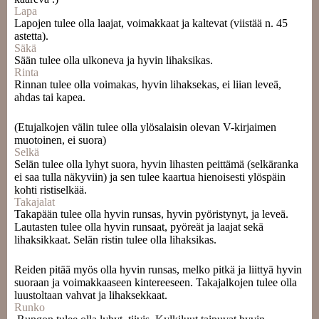
Lapa
Lapojen tulee olla laajat, voimakkaat ja kaltevat (viistää n. 45
astetta).
Säkä
Sään tulee olla ulkoneva ja hyvin lihaksikas.
Rinta
Rinnan tulee olla voimakas, hyvin lihaksekas, ei liian leveä,
ahdas tai kapea.
(Etujalkojen välin tulee olla ylösalaisin olevan V-kirjaimen
muotoinen, ei suora)
Selkä
Selän tulee olla lyhyt suora, hyvin lihasten peittämä (selkäranka
ei saa tulla näkyviin) ja sen tulee kaartua hienoisesti ylöspäin
kohti ristiselkää.
Takajalat
Takapään tulee olla hyvin runsas, hyvin pyöristynyt, ja leveä.
Lautasten tulee olla hyvin runsaat, pyöreät ja laajat sekä
lihaksikkaat. Selän ristin tulee olla lihaksikas.
Reiden pitää myös olla hyvin runsas, melko pitkä ja liittyä hyvin
suoraan ja voimakkaaseen kintereeseen. Takajalkojen tulee olla
luustoltaan vahvat ja lihaksekkaat.
Runko