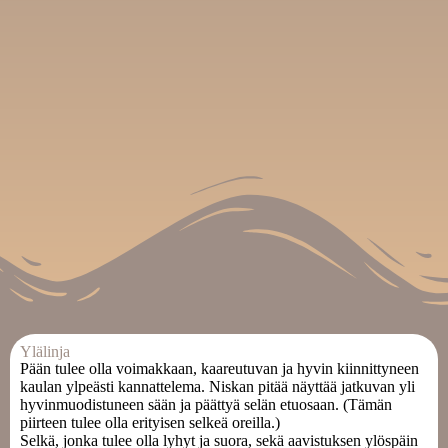
Ylälinja
Pään tulee olla voimakkaan, kaareutuvan ja hyvin kiinnittyneen
kaulan ylpeästi kannattelema. Niskan pitää näyttää jatkuvan yli
hyvinmuodistuneen sään ja päättyä selän etuosaan. (Tämän
piirteen tulee olla erityisen selkeä oreilla.)
Selkä, jonka tulee olla lyhyt ja suora, sekä aavistuksen ylöspäin