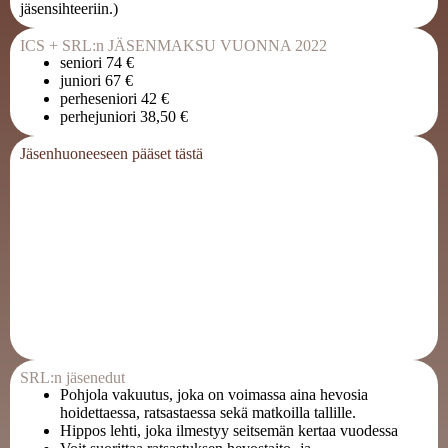
jäsensihteeriin.)
ICS + SRL:n JÄSENMAKSU VUONNA 2022
seniori 74 €
juniori 67 €
perheseniori 42 €
perhejuniori 38,50 €
Jäsenhuoneeseen pääset tästä
SRL:n jäsenedut
Pohjola vakuutus, joka on voimassa aina hevosia
hoidettaessa, ratsastaessa sekä matkoilla tallille.
Hippos lehti, joka ilmestyy seitsemän kertaa vuodessa