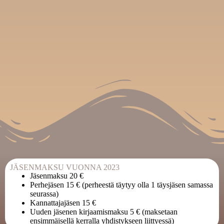
JÄSENMAKSU VUONNA 2023
Jäsenmaksu 20 €
Perhejäsen 15 € (perheestä täytyy olla 1 täysjäsen samassa
seurassa)
Kannattajajäsen 15 €
Uuden jäsenen kirjaamismaksu 5 € (maksetaan
ensimmäisellä kerralla yhdistykseen liittyessä)