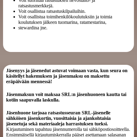
Voit suorittaa ratsastuksen hevostaito- ja
ratsastusmerkkejä.
Voit osallistua ratsastuskilpailuihin.
Voit osallistua toimihenkilökoulutuksiin ja toimia
koulutuksen jälkeen tuomarina, ratamestarina,
stewardina jne.
Jäsenyys ja jäsenedut astuvat voimaan vasta, kun seura on
käsitellyt hakemuksen ja jäsenmaksu on maksettu
eräpäivään mennessä!
Jäsenmaksun voit maksaa SRL:n jäsenhuoneen kautta tai
kotiin saapuvalla laskulla.
Jäsenhuone tarjoaa ratsastusseuran SRL-jäsenelle
sähköisen jäsenkortin, vuosittaisia ja ajankohtaisia
jäsenetuja sekä materiaaleja harrastuksen tueksi.
Kirjautuminen tapahtuu jäsennumerolla tai sähköpostiosoitteella.
Ensimmäisellä kirjautumiskerralla pääset asettamaan salasanan