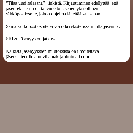
”Tilaa uusi salasana” -linkistä. Kirjautuminen edellyttää, että
jäsenrekisteriin on tallennettu jäsenen yksilöllinen
sähköpostiosoite, johon ohjelma lähettää salasanan.
Sama sähköpostiosoite ei voi olla rekisterissä muilla jäsenillä.
SRL:n jäsenyys on jatkuva.
Kaikista jäsenyyksien muutoksista on ilmoitettava
jäsensihteerille anu.viitamaki(at)hotmail.com