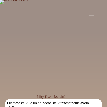
Liity jäseneksi tänään!
Olemme kaikille irlannincobeista kiinnostuneille avoin