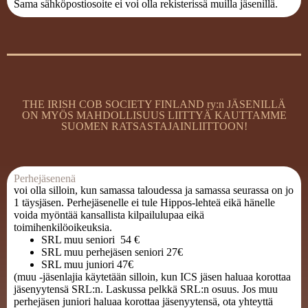
Sama sähköpostiosoite ei voi olla rekisterissä muilla jäsenillä.
THE IRISH COB SOCIETY FINLAND ry:n JÄSENILLÄ
ON MYÖS MAHDOLLISUUS LIITTYÄ KAUTTAMME
SUOMEN RATSASTAJAINLIITTOON!
Perhejäsenenä
voi olla silloin, kun samassa taloudessa ja samassa seurassa on jo
1 täysjäsen. Perhejäsenelle ei tule Hippos-lehteä eikä hänelle
voida myöntää kansallista kilpailulupaa eikä
toimihenkilöoikeuksia.
SRL muu seniori 54 €
SRL muu perhejäsen seniori 27€
SRL muu juniori 47€
(muu -jäsenlajia käytetään silloin, kun ICS jäsen haluaa korottaa
jäsenyytensä SRL:n. Laskussa pelkkä SRL:n osuus. Jos muu
perhejäsen juniori haluaa korottaa jäsenyytensä, ota yhteyttä