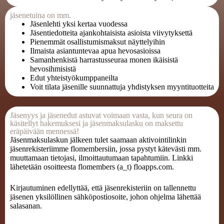
jäsenetuina on mm.
Jäsenlehti yksi kertaa vuodessa
Jäsentiedotteita ajankohtaisista asioista viivytyksettä
Pienemmät osallistumismaksut näyttelyihin
Ilmaista asiantuntevaa apua hevosasioissa
Samanhenkistä harrastusseuraa monen ikäisistä
hevosihmisistä
Edut yhteistyökumppaneilta
Voit tilata jäsenille suunnattuja yhdistyksen myyntituotteita
Jäsenyys ja jäsenedut astuvat voimaan vasta, kun seura on
käsitellyt hakemuksesi ja jäsenmaksulasku on maksettu
eräpäivään mennessä!
Jäsenmaksulaskun jälkeen tulet saamaan aktivointilinkin
jäsenrekisteriimme flomembersiin, jossa pystyt kätevästi mm.
muuttamaan tietojasi, ilmoittautumaan tapahtumiin. Linkki
lähetetään osoitteesta flomembers (a_t) floapps.com.
Kirjautuminen edellyttää, että jäsenrekisteriin on tallennettu
jäsenen yksilöllinen sähköpostiosoite, johon ohjelma lähettää
salasanan.